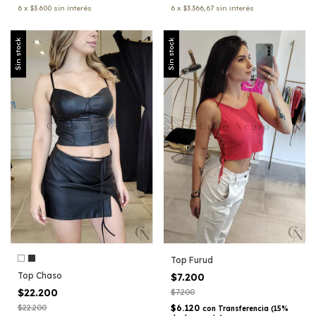
6
x
$3.600
sin interés
6
x
$3.366,67
sin interés
Sin stock
Sin stock
Top Furud
Top Chaso
$7.200
$22.200
$7.200
$22.200
$6.120
con
Transferencia (15%