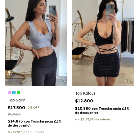
Top Kalausi
Top Sarin
$12.800
$17.500
-
0
%
OFF
$10.880
con
Transferencia (15%
de descuento)
$17.500
6
x
$2.133,33
sin interés
$14.875
con
Transferencia (15%
de descuento)
6
x
$2.916,67
sin interés