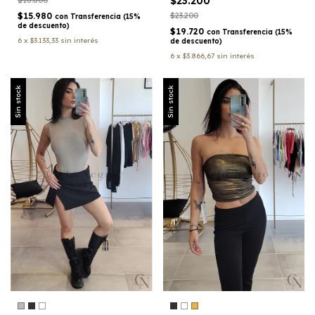
$23.200
$18.800
$15.980
$23.200
con
Transferencia (15%
de descuento)
$19.720
con
Transferencia (15%
6
x
$3.133,33
sin interés
de descuento)
6
x
$3.866,67
sin interés
Sin stock
Sin stock