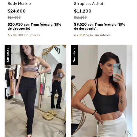
Body Menkib
Strapless Alshat
$24.600
$11.200
$24.600
$11.200
$20.910
$9.520
con
Transferencia (15%
con
Transferencia (15%
de descuento)
de descuento)
6
x
$4.100
sin interés
6
x
$1.866,67
sin interés
Sin stock
Sin stock