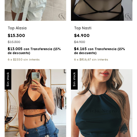
Top Alasia
Top Nasti
$15.300
$4.900
$15.300
$4.900
$13.005
$4.165
con
Transferencia (15%
con
Transferencia (15%
de descuento)
de descuento)
6
x
$2.550
sin interés
6
x
$816,67
sin interés
Sin stock
Sin stock