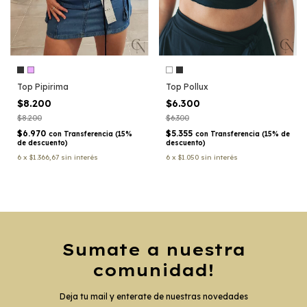
Top Pipirima
Top Pollux
$8.200
$6.300
$8.200
$6.300
$6.970
$5.355
con
Transferencia (15%
con
Transferencia (15% de
de descuento)
descuento)
6
x
$1.366,67
sin interés
6
x
$1.050
sin interés
Sumate a nuestra
comunidad!
Deja tu mail y enterate de nuestras novedades