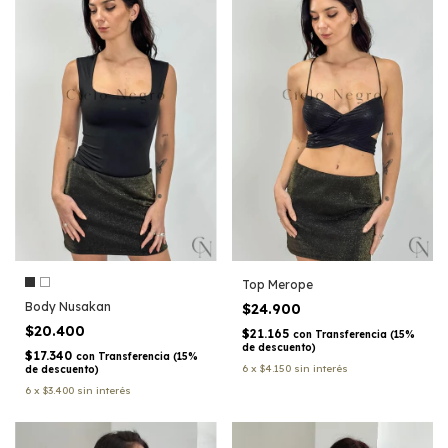
Top Merope
Body Nusakan
$24.900
$20.400
$21.165
con
Transferencia (15%
de descuento)
$17.340
con
Transferencia (15%
6
x
$4.150
sin interés
de descuento)
6
x
$3.400
sin interés