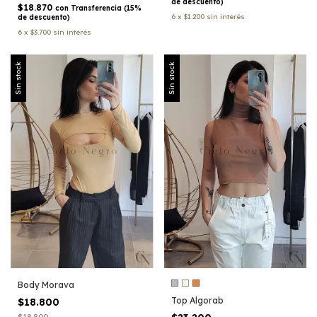
de descuento)
$18.870
con
Transferencia (15%
6
x
$1.200
sin interés
de descuento)
6
x
$3.700
sin interés
Sin stock
Sin stock
Body Morava
Top Algorab
$18.800