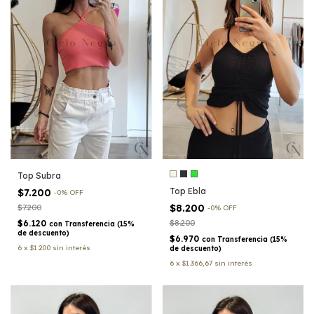
Top Subra
Top Ebla
$7.200
-
0
%
OFF
$8.200
$7.200
-
0
%
OFF
$6.120
$8.200
con
Transferencia (15%
de descuento)
$6.970
con
Transferencia (15%
6
x
$1.200
sin interés
de descuento)
6
x
$1.366,67
sin interés