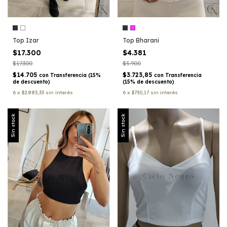
Top Izar
Top Bharani
$17.300
$4.381
$17.300
$5.900
$14.705
$3.723,85
con
Transferencia (15%
con
Transferencia
de descuento)
(15% de descuento)
6
x
$2.883,33
sin interés
6
x
$730,17
sin interés
Sin stock
Sin stock