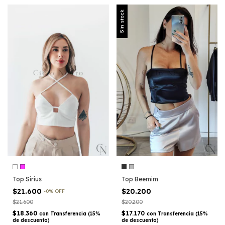
Sin stock
Top Sirius
Top Beemim
$21.600
$20.200
-
0
%
OFF
$21.600
$20.200
$18.360
$17.170
con
Transferencia (15%
con
Transferencia (15%
de descuento)
de descuento)