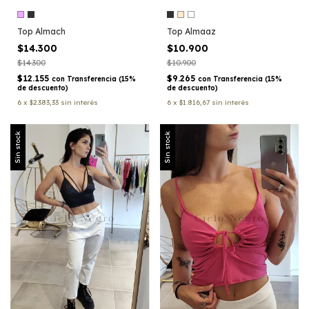
Top Almach
Top Almaaz
$14.300
$10.900
$14.300
$10.900
$12.155
$9.265
con
Transferencia (15%
con
Transferencia (15%
de descuento)
de descuento)
6
x
$2.383,33
sin interés
6
x
$1.816,67
sin interés
Sin stock
Sin stock