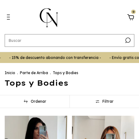
0
descuento abonando con transferencia -
- Envío gratis comprando mas d
Inicio
.
Parte de Arriba
.
Tops y Bodies
Tops y Bodies
Ordenar
Filtrar